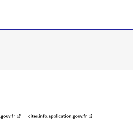
.gouv.fr
cites.info.application.gouv.fr