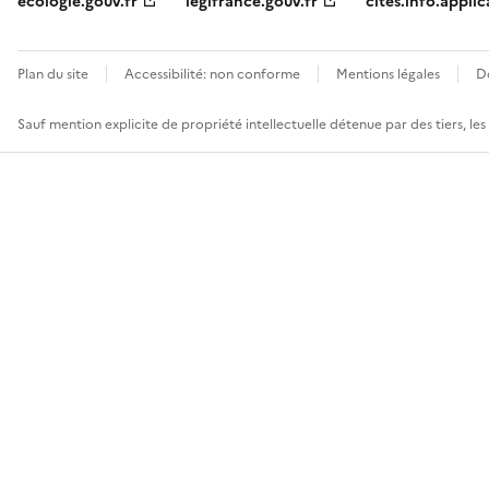
ecologie.gouv.fr
legifrance.gouv.fr
cites.info.applic
Plan du site
Accessibilité: non conforme
Mentions légales
D
Sauf mention explicite de propriété intellectuelle détenue par des tiers, le