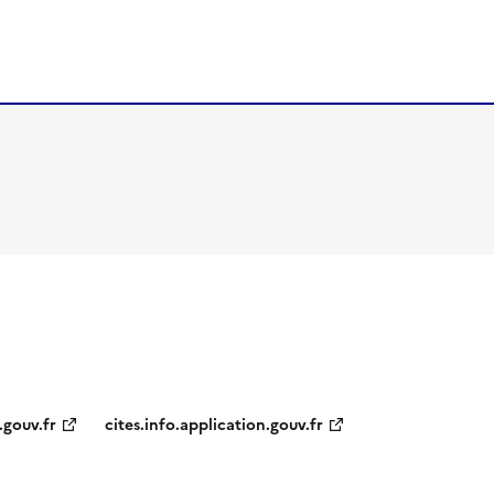
.gouv.fr
cites.info.application.gouv.fr