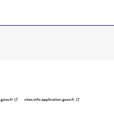
.gouv.fr
cites.info.application.gouv.fr