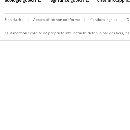
ecologie.gouv.fr
legifrance.gouv.fr
cites.info.applic
Plan du site
Accessibilité: non conforme
Mentions légales
D
Sauf mention explicite de propriété intellectuelle détenue par des tiers, le