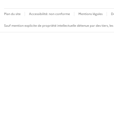
Plan du site
Accessibilité: non conforme
Mentions légales
D
Sauf mention explicite de propriété intellectuelle détenue par des tiers, le