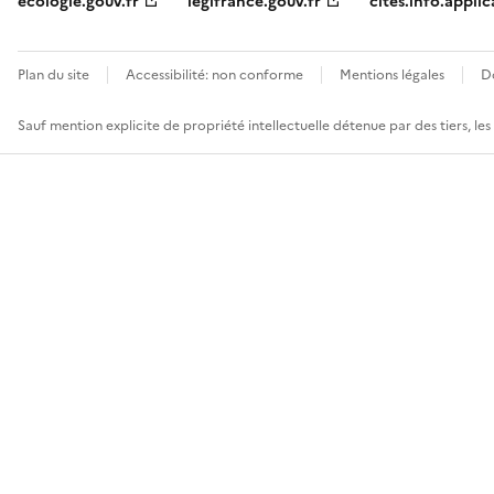
ecologie.gouv.fr
legifrance.gouv.fr
cites.info.applic
Plan du site
Accessibilité: non conforme
Mentions légales
D
Sauf mention explicite de propriété intellectuelle détenue par des tiers, le