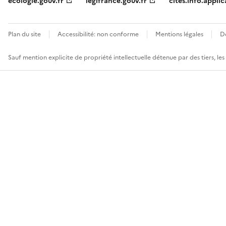
ecologie.gouv.fr
legifrance.gouv.fr
cites.info.applic
Plan du site
Accessibilité: non conforme
Mentions légales
D
Sauf mention explicite de propriété intellectuelle détenue par des tiers, le