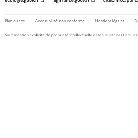
ecologie.gouv.fr
legifrance.gouv.fr
cites.info.applic
Plan du site
Accessibilité: non conforme
Mentions légales
D
Sauf mention explicite de propriété intellectuelle détenue par des tiers, le