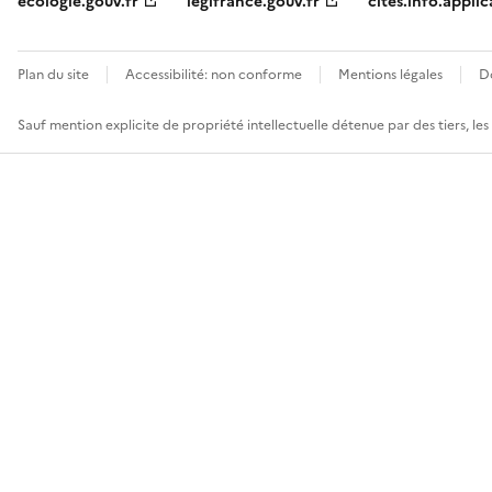
ecologie.gouv.fr
legifrance.gouv.fr
cites.info.applic
Plan du site
Accessibilité: non conforme
Mentions légales
D
Sauf mention explicite de propriété intellectuelle détenue par des tiers, le