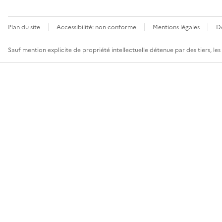
Plan du site
Accessibilité: non conforme
Mentions légales
D
Sauf mention explicite de propriété intellectuelle détenue par des tiers, le