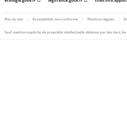
ecologie.gouv.fr
legifrance.gouv.fr
cites.info.applic
Plan du site
Accessibilité: non conforme
Mentions légales
D
Sauf mention explicite de propriété intellectuelle détenue par des tiers, le