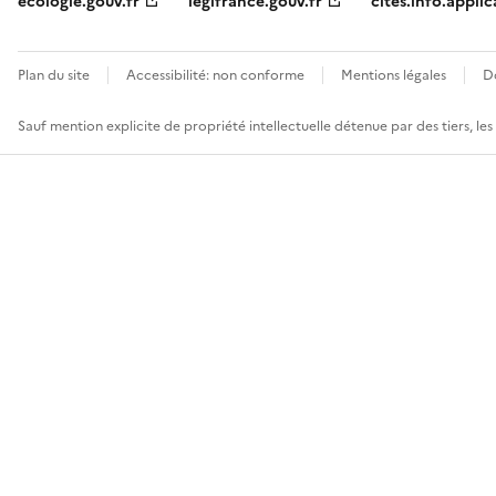
ecologie.gouv.fr
legifrance.gouv.fr
cites.info.applic
Plan du site
Accessibilité: non conforme
Mentions légales
D
Sauf mention explicite de propriété intellectuelle détenue par des tiers, le