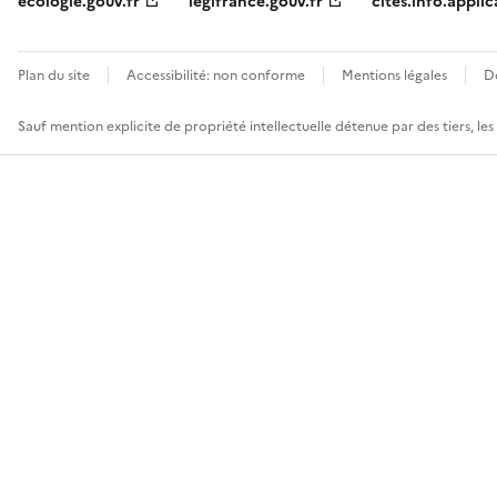
ecologie.gouv.fr
legifrance.gouv.fr
cites.info.applic
Plan du site
Accessibilité: non conforme
Mentions légales
D
Sauf mention explicite de propriété intellectuelle détenue par des tiers, le