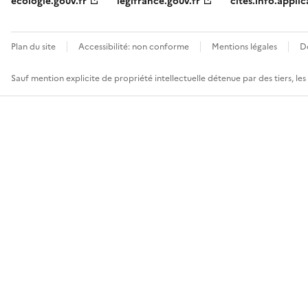
ecologie.gouv.fr
legifrance.gouv.fr
cites.info.applic
Plan du site
Accessibilité: non conforme
Mentions légales
D
Sauf mention explicite de propriété intellectuelle détenue par des tiers, le