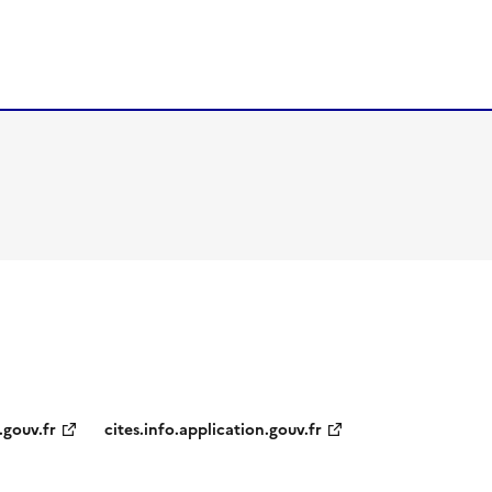
.gouv.fr
cites.info.application.gouv.fr