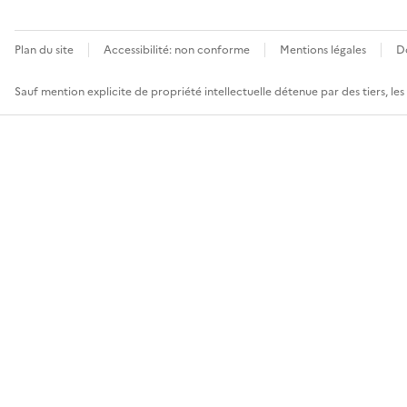
Plan du site
Accessibilité: non conforme
Mentions légales
D
Sauf mention explicite de propriété intellectuelle détenue par des tiers, le