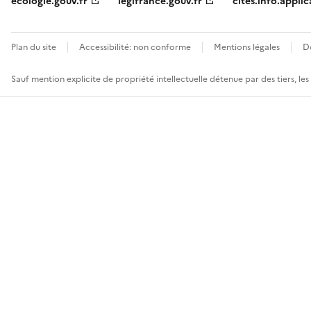
ecologie.gouv.fr
legifrance.gouv.fr
cites.info.applic
Plan du site
Accessibilité: non conforme
Mentions légales
D
Sauf mention explicite de propriété intellectuelle détenue par des tiers, le