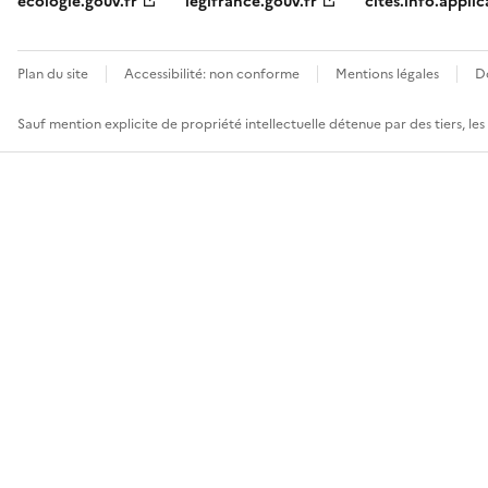
ecologie.gouv.fr
legifrance.gouv.fr
cites.info.applic
Plan du site
Accessibilité: non conforme
Mentions légales
D
Sauf mention explicite de propriété intellectuelle détenue par des tiers, le