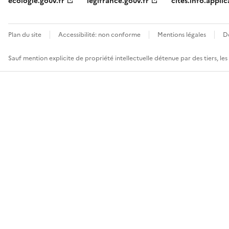
ecologie.gouv.fr
legifrance.gouv.fr
cites.info.applic
Plan du site
Accessibilité: non conforme
Mentions légales
D
Sauf mention explicite de propriété intellectuelle détenue par des tiers, le