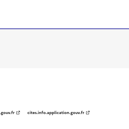
.gouv.fr
cites.info.application.gouv.fr