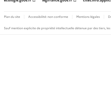
ecologie.gouv.fr
legifrance.gouv.fr
cites.info.applic
Plan du site
Accessibilité: non conforme
Mentions légales
D
Sauf mention explicite de propriété intellectuelle détenue par des tiers, le