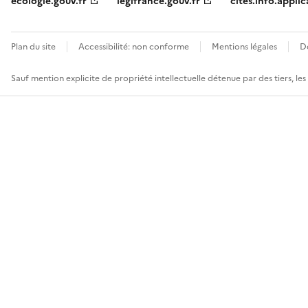
ecologie.gouv.fr
legifrance.gouv.fr
cites.info.applic
Plan du site
Accessibilité: non conforme
Mentions légales
D
Sauf mention explicite de propriété intellectuelle détenue par des tiers, le