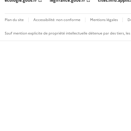
ecologie.gouv.fr
legifrance.gouv.fr
cites.info.applic
Plan du site
Accessibilité: non conforme
Mentions légales
D
Sauf mention explicite de propriété intellectuelle détenue par des tiers, le