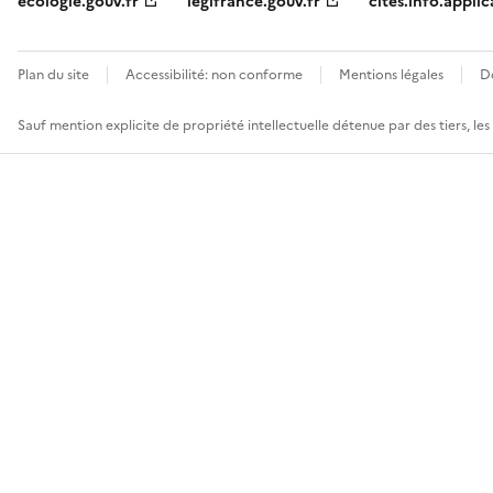
ecologie.gouv.fr
legifrance.gouv.fr
cites.info.applic
Plan du site
Accessibilité: non conforme
Mentions légales
D
Sauf mention explicite de propriété intellectuelle détenue par des tiers, le