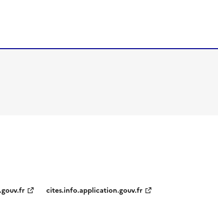
.gouv.fr
cites.info.application.gouv.fr