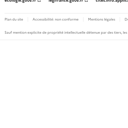
ecologie.gouv.fr
legifrance.gouv.fr
cites.info.applic
Plan du site
Accessibilité: non conforme
Mentions légales
D
Sauf mention explicite de propriété intellectuelle détenue par des tiers, le