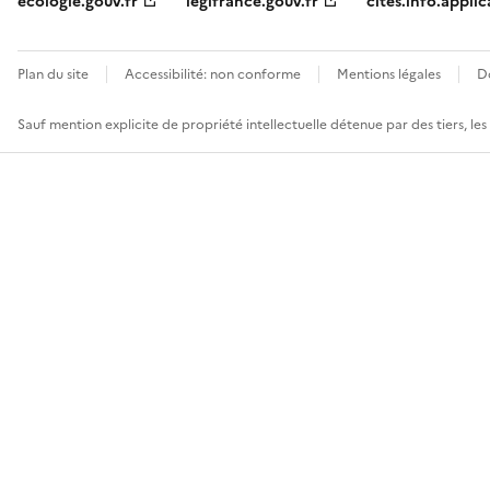
ecologie.gouv.fr
legifrance.gouv.fr
cites.info.applic
Plan du site
Accessibilité: non conforme
Mentions légales
D
Sauf mention explicite de propriété intellectuelle détenue par des tiers, le