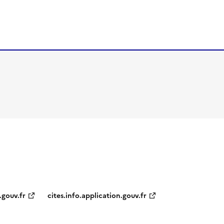
.gouv.fr
cites.info.application.gouv.fr