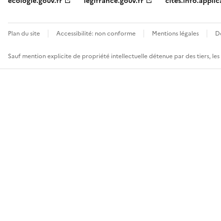
ecologie.gouv.fr
legifrance.gouv.fr
cites.info.applic
Plan du site
Accessibilité: non conforme
Mentions légales
D
Sauf mention explicite de propriété intellectuelle détenue par des tiers, le