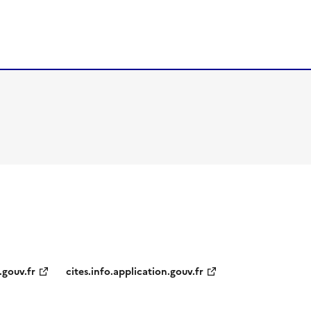
.gouv.fr
cites.info.application.gouv.fr