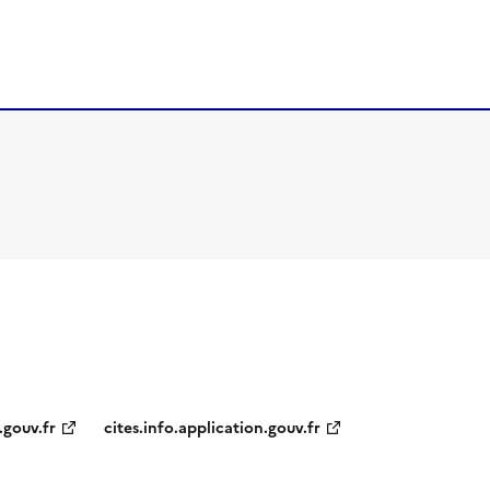
.gouv.fr
cites.info.application.gouv.fr