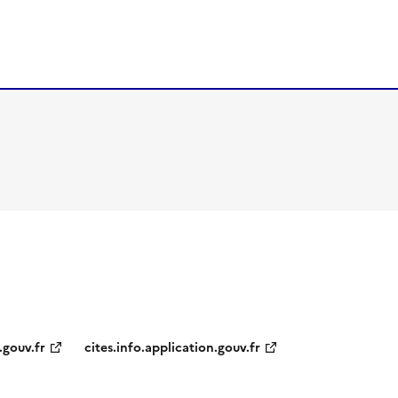
.gouv.fr
cites.info.application.gouv.fr