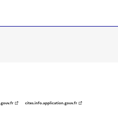
.gouv.fr
cites.info.application.gouv.fr