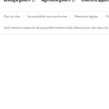
ecologie.gouv.fr
legifrance.gouv.fr
cites.info.applic
Plan du site
Accessibilité: non conforme
Mentions légales
D
Sauf mention explicite de propriété intellectuelle détenue par des tiers, le