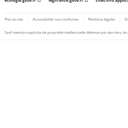
ecologie.gouv.fr
legifrance.gouv.fr
cites.info.applic
Plan du site
Accessibilité: non conforme
Mentions légales
D
Sauf mention explicite de propriété intellectuelle détenue par des tiers, le