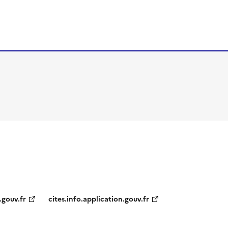
.gouv.fr
cites.info.application.gouv.fr