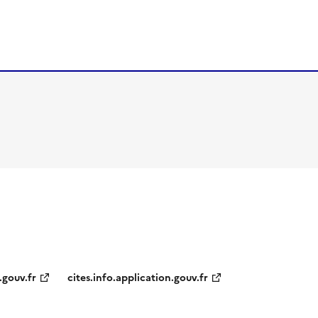
.gouv.fr
cites.info.application.gouv.fr