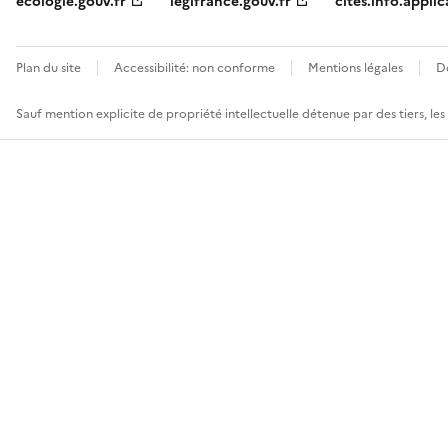
ecologie.gouv.fr
legifrance.gouv.fr
cites.info.applic
Plan du site
Accessibilité: non conforme
Mentions légales
D
Sauf mention explicite de propriété intellectuelle détenue par des tiers, le