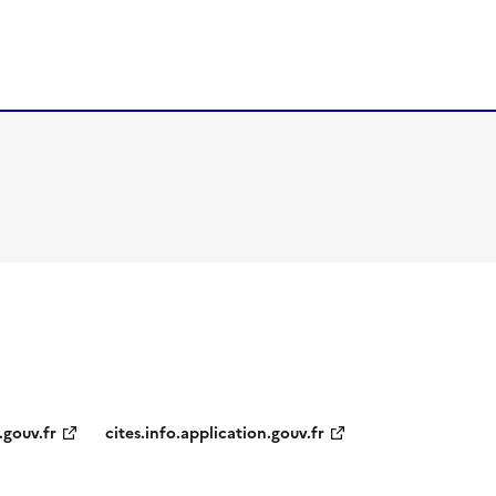
.gouv.fr
cites.info.application.gouv.fr