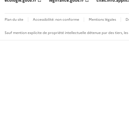
ecologie.gouv.fr
legifrance.gouv.fr
cites.info.applic
Plan du site
Accessibilité: non conforme
Mentions légales
D
Sauf mention explicite de propriété intellectuelle détenue par des tiers, le