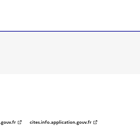
.gouv.fr
cites.info.application.gouv.fr