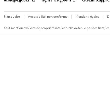
ecologie.gouv.fr
legifrance.gouv.fr
cites.info.applic
Plan du site
Accessibilité: non conforme
Mentions légales
D
Sauf mention explicite de propriété intellectuelle détenue par des tiers, le