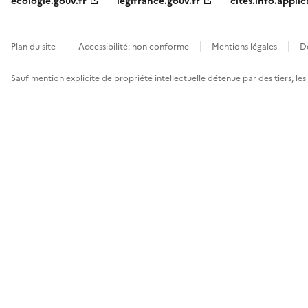
ecologie.gouv.fr
legifrance.gouv.fr
cites.info.applic
Plan du site
Accessibilité: non conforme
Mentions légales
D
Sauf mention explicite de propriété intellectuelle détenue par des tiers, le