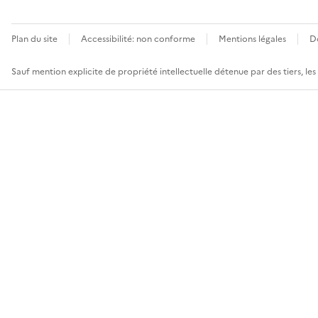
Plan du site
Accessibilité: non conforme
Mentions légales
D
Sauf mention explicite de propriété intellectuelle détenue par des tiers, le