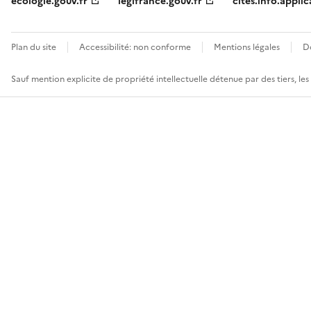
ecologie.gouv.fr
legifrance.gouv.fr
cites.info.applic
Plan du site
Accessibilité: non conforme
Mentions légales
D
Sauf mention explicite de propriété intellectuelle détenue par des tiers, le