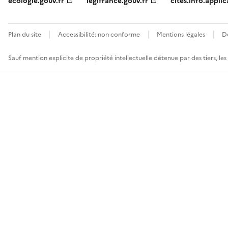
ecologie.gouv.fr
legifrance.gouv.fr
cites.info.applic
Plan du site
Accessibilité: non conforme
Mentions légales
D
Sauf mention explicite de propriété intellectuelle détenue par des tiers, le