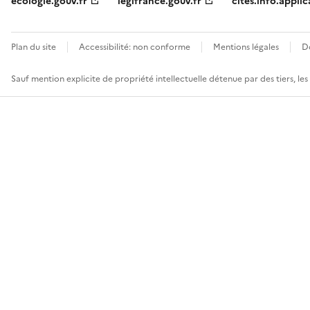
ecologie.gouv.fr
legifrance.gouv.fr
cites.info.applic
Plan du site
Accessibilité: non conforme
Mentions légales
D
Sauf mention explicite de propriété intellectuelle détenue par des tiers, le