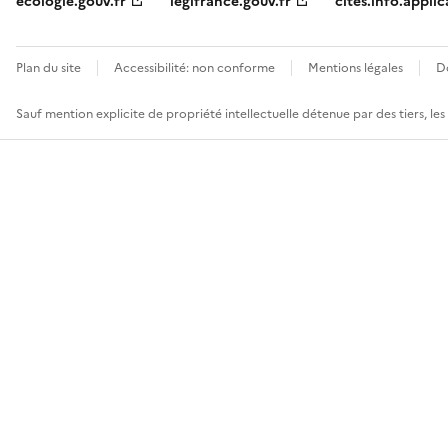
ecologie.gouv.fr
legifrance.gouv.fr
cites.info.applic
Plan du site
Accessibilité: non conforme
Mentions légales
D
Sauf mention explicite de propriété intellectuelle détenue par des tiers, le