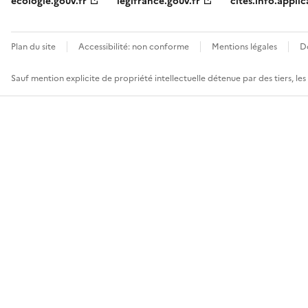
ecologie.gouv.fr
legifrance.gouv.fr
cites.info.applic
Plan du site
Accessibilité: non conforme
Mentions légales
D
Sauf mention explicite de propriété intellectuelle détenue par des tiers, le